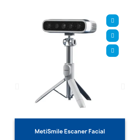
MetiSmile Escaner Facial