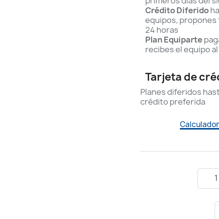
primeros días del s
Crédito Diferido
ha
equipos, propones t
24 horas
Plan Equiparte
paga
recibes el equipo al
Tarjeta de cré
Planes diferidos has
crédito preferida
Calculador