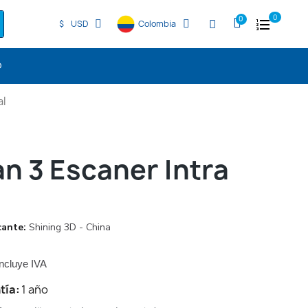
0
$
USD
Colombia
O
al
n 3 Escaner Intra
cante
Shining 3D - China
Incluye IVA
tía:
1 año