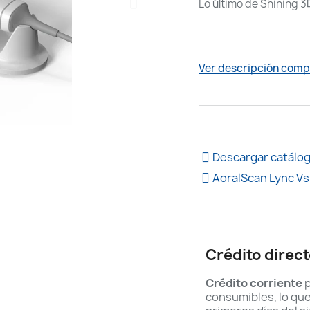
Lo último de Shining 3
AGENDAR DEMO
Ver descripción comp
Descargar catálo
AoralScan Lync V
Crédito direc
Crédito corriente
p
consumibles, lo qu