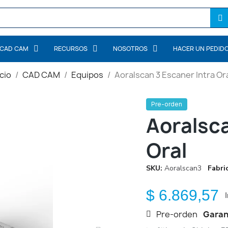
CAD CAM
RECURSOS
NOSOTROS
HACER UN PEDID
icio
CAD CAM
Equipos
Aoralscan 3 Escaner Intra Or
Pre-orden
Aoralsca
Oral
SKU
Aoralscan3
Fabri
$ 6.869,57
Pre-orden
Garan