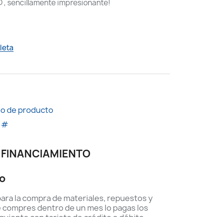
D , sencillamente impresionante!
VER TESTIMONIOS
leta
go de producto
s #
FINANCIAMIENTO
to
ara la compra de materiales, repuestos y
e compres dentro de un mes lo pagas los