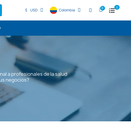
0
$
USD
Colombia
O
al a profesionales de la salud
sus negocios?