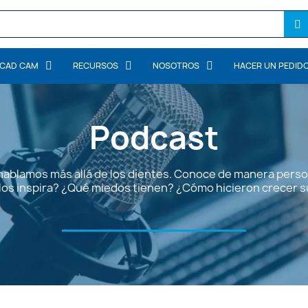
CAD CAM
RECURSOS
NOSOTROS
HACER UN PEDID
Inicio
Recursos
Podcast
Podcast
Podcast
ablamos más allá de los dientes. Conoce de manera person
los inspira? ¿Qué miedos tienen? ¿Cómo hicieron crecer 