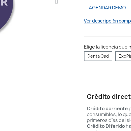
AGENDAR DEMO
Ver descripción comp
Elige la licencia que 
DentalCad
ExoPl
Crédito direc
Crédito corriente
p
consumibles, lo qu
primeros días del s
Crédito Diferido
ha