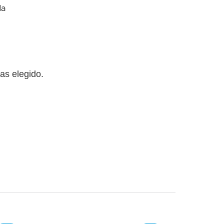
da
yas elegido.