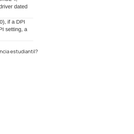
driver dated
), if a DPI
I setting, a
cia estudiantil?