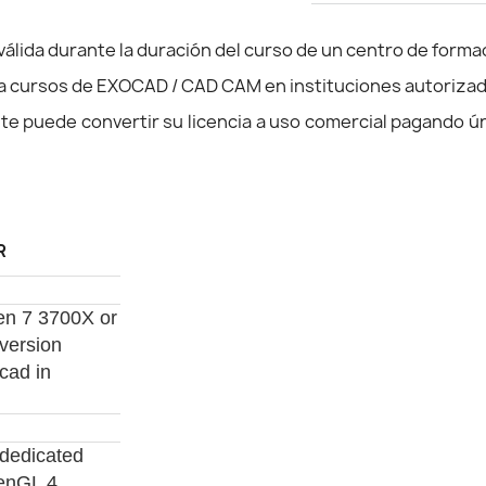
álida durante la duración del curso de un centro de formac
n a cursos de EXOCAD / CAD CAM en instituciones autoriza
ante puede convertir su licencia a uso comercial pagando ú
R
n 7 3700X or
 version
cad in
dedicated
enGL 4,