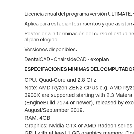
Licencia anual del programa versión ULTIMATE, v
Aplica para estudiantes inscritos y que asista
Posterior a la terminación del curso el estudi
al plan elegido.
Versiones disponibles:
DentalCAD - ChairsideCAD - exoplan
ESPECIFACIONES MINIMAS DEL COMPUTADO
CPU: Quad-Core and 2.8 Ghz
Note: AMD Ryzen ZEN2 CPUs e.g. AMD Ryze
3900X are supported starting with 2.3 Matera
(EngineBuild 7174 or newer), released by exo
August/September 2019.
RAM: 4GB
Graphics: Nvidia GTX or AMD Radeon series 
GPU with at least 1 GB graphics memory, Op