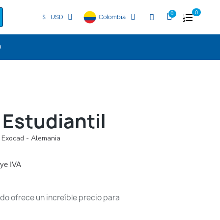
0
$
USD
Colombia
O
 Estudiantil
Exocad - Alemania
uye IVA
ndo ofrece un increíble precio para