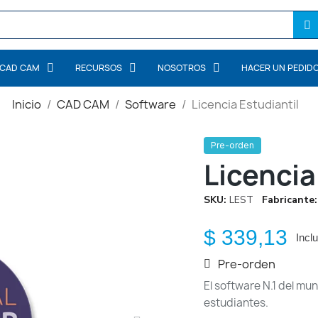
CAD CAM
RECURSOS
NOSOTROS
HACER UN PEDID
Inicio
CAD CAM
Software
Licencia Estudiantil
Pre-orden
Licencia
SKU
LEST
Fabricante
$ 339,13
Incl
Pre-orden
El software N.1 del mu
estudiantes.